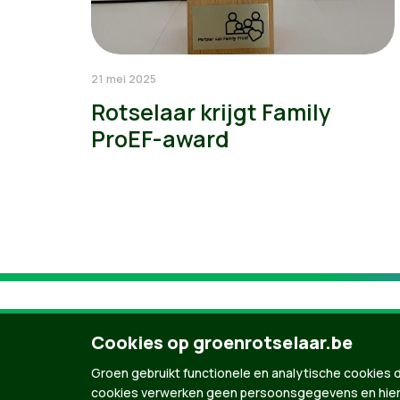
21 mei 2025
Rotselaar krijgt Family
ProEF-award
Cookies op groenrotselaar.be
Groen gebruikt functionele en analytische cookies d
cookies verwerken geen persoonsgegevens en hier