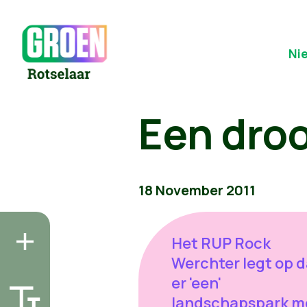
Ni
Een dro
18 November 2011
Het RUP Rock
Werchter legt op d
er 'een'
landschapspark m