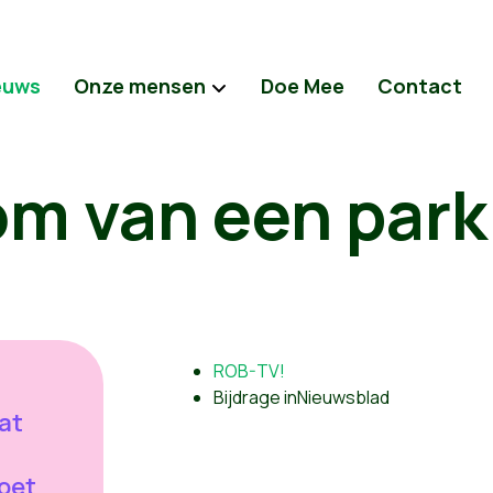
euws
Onze mensen
Doe Mee
Contact
om van een park
ROB-TV!
Bijdrage inNieuwsblad
at
oet