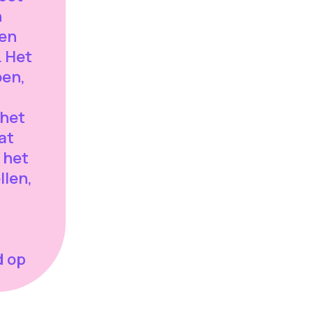
n
ren
. Het
oen,
 het
at
u het
llen,
d op