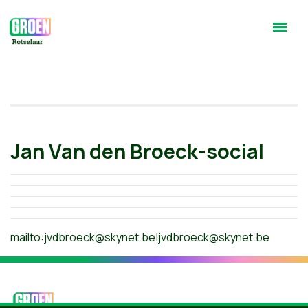
Jan Van den Broeck-social
mailto:
jvdbroeck@skynet.be
|
jvdbroeck@skynet.be