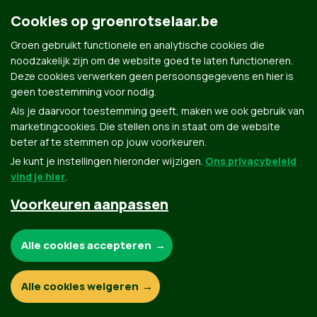
Cookies op groenrotselaar.be
Groen gebruikt functionele en analytische cookies die
Groen.be
noodzakelijk zijn om de website goed te laten functioneren.
Deze cookies verwerken geen persoonsgegevens en hier is
geen toestemming voor nodig.
Contact
Privacybeleid
Als je daarvoor toestemming geeft, maken we ook gebruik van
marketingcookies. Die stellen ons in staat om de website
© Copyright Groen 2026 | Gemaakt met
NationBuilder
| Gebouwd door
Tectonica
beter af te stemmen op jouw voorkeuren.
Je kunt je instellingen hieronder wijzigen.
Ons privacybeleid
vind je hier
.
Voorkeuren aanpassen
Noodzakelijke cookies:
Alle cookies accepteren
Functionele en analytische cookies:
Alle cookies weigeren