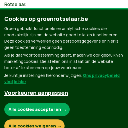
Rotselaar.
Ploegen van 4. 20 euro per ploeg.
Cookies op groenrotselaar.be
Deuren openen om 19.30 uur. De quiz start om 20.00
Groen gebruikt functionele en analytische cookies die
uur.
noodzakelijk zijn om de website goed te laten functioneren.
Deze cookies verwerken geen persoonsgegevens en hier is
Inschrijven via
lemmens.bart@gmail.com
.
geen toestemming voor nodig.
Als je daarvoor toestemming geeft, maken we ook gebruik van
marketingcookies. Die stellen ons in staat om de website
beter af te stemmen op jouw voorkeuren.
Je kunt je instellingen hieronder wijzigen.
Ons privacybeleid
vind je hier
.
Voorkeuren aanpassen
Groen.be
Noodzakelijke cookies:
Alle cookies accepteren
Contact
Privacybeleid
Functionele en analytische cookies:
Alle cookies weigeren