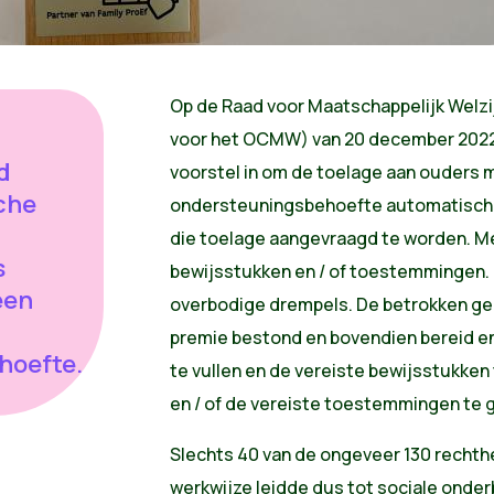
Op de Raad voor Maatschappelijk Welz
voor het OCMW) van 20 december 2022
d
voorstel in om de toelage aan ouders 
che
ondersteuningsbehoefte automatisch t
die toelage aangevraagd te worden. Me
s
bewijsstukken en / of toestemmingen. 
een
overbodige drempels. De betrokken g
premie bestond en bovendien bereid en i
hoefte.
te vullen en de vereiste bewijsstukke
en / of de vereiste toestemmingen te 
Slechts 40 van de ongeveer 130 recht
werkwijze leidde dus tot sociale onde