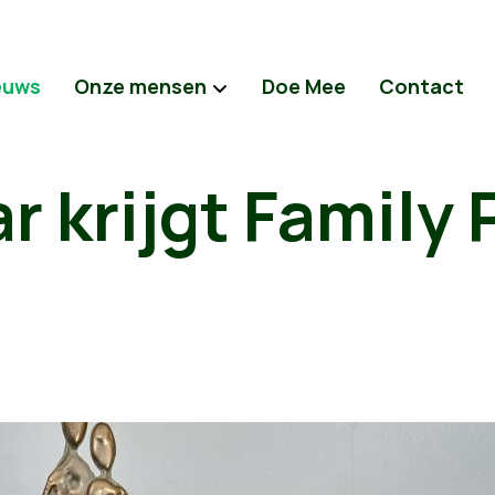
euws
Onze mensen
Doe Mee
Contact
r krijgt Family 