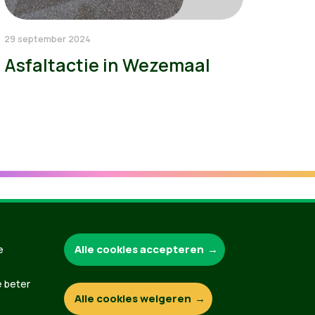
29 september 2024
Asfaltactie in Wezemaal
Groen.be
Alle cookies accepteren
e
e beter
Alle cookies weigeren