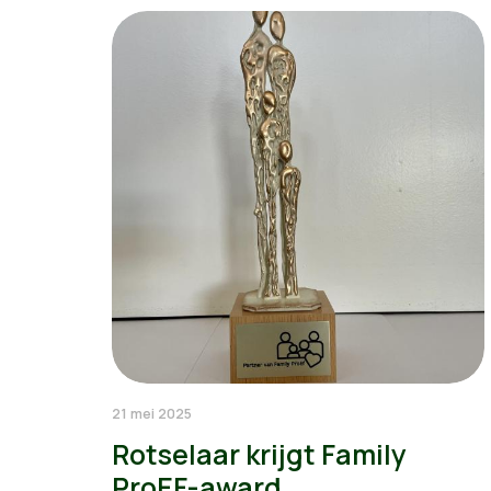
21 mei 2025
Rotselaar krijgt Family
ProEF-award