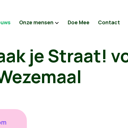
euws
Onze mensen
Doe Mee
Contact
aak je Straat! v
r Wezemaal
om