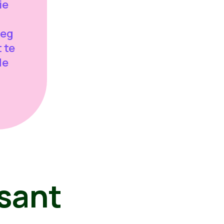
ie
weg
 te
de
sant