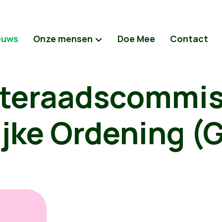
euws
Onze mensen
Doe Mee
Contact
teraadscommis
ijke Ordening (