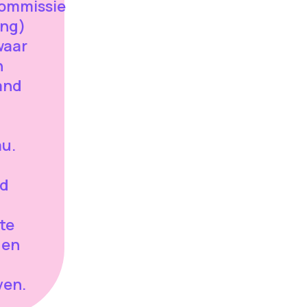
ommissie
ing)
waar
n
and
au.
rd
te
gen
ven.