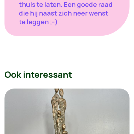
thuis te laten. Een goede raad
die hij naast zich neer wenst
te leggen ;-)
Ook interessant