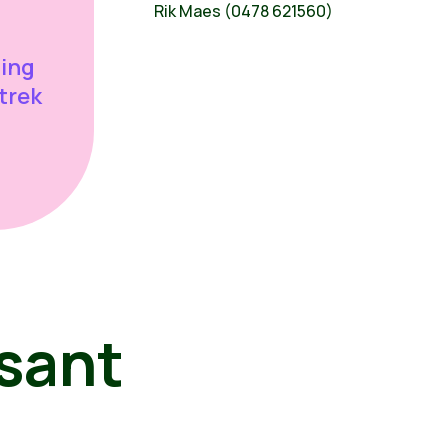
Rik Maes (0478 621560)
ing
trek
sant