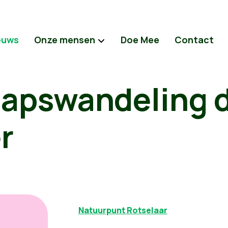
euws
Onze mensen
Doe Mee
Contact
apswandeling 
r
Natuurpunt Rotselaar