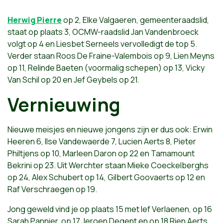
Herwig Pierre
op 2, Elke Valgaeren, gemeenteraadslid,
staat op plaats 3, OCMW-raadslid Jan Vandenbroeck
volgt op 4 en Liesbet Serneels vervolledigt de top 5.
Verder staan Roos De Fraine-Valembois op 9, Lien Meyns
op 11, Relinde Baeten (voormalig schepen) op 13, Vicky
Van Schil op 20 en Jef Geybels op 21.
Vernieuwing
Nieuwe meisjes en nieuwe jongens zijn er dus ook: Erwin
Heeren 6, Ilse Vandewaerde 7, Lucien Aerts 8, Pieter
Philtjens op 10, Marleen Daron op 22 en Tamamount
Bekrini op 23. Uit Werchter staan Mieke Coeckelberghs
op 24, Alex Schubert op 14, Gilbert Goovaerts op 12 en
Raf Verschraegen op 19.
Jong geweld vind je op plaats 15 met Ief Verlaenen, op 16
Sarah Pannier, op 17 Jeroen Degent en op 18 Rien Aerts.