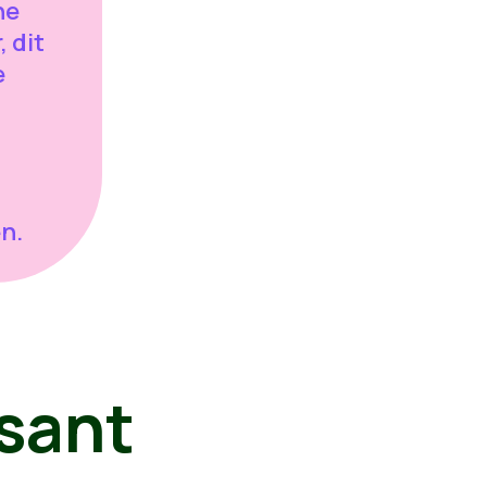
ne
 dit
e
n.
sant