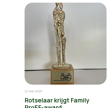
21 mei 2025
Rotselaar krijgt Family
ProEF-award