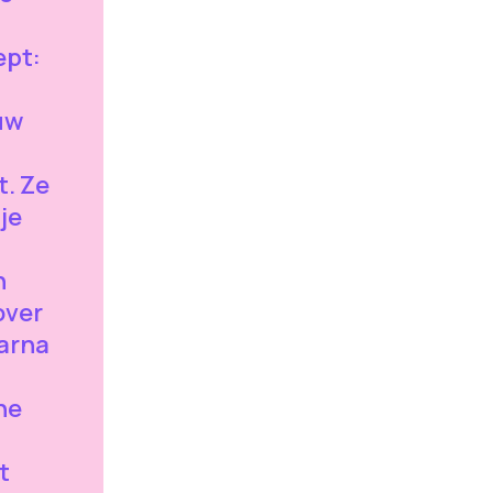
pt:
uw
t. Ze
je
n
over
arna
ne
t