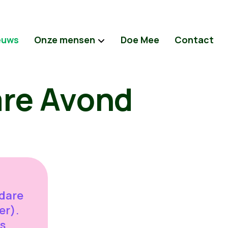
euws
Onze mensen
Doe Mee
Contact
re Avond
dare
er).
s