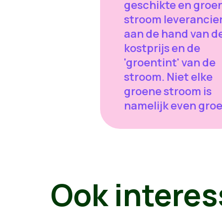
geschikte en groe
stroom leverancier,
aan de hand van d
kostprijs en de
'groentint' van de
stroom. Niet elke
groene stroom is
namelijk even groe
Ook interes