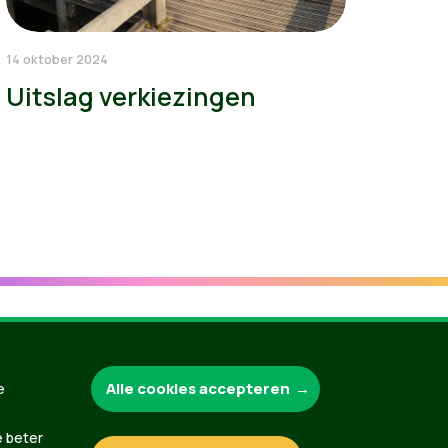
14 oktober 2024
Uitslag verkiezingen
Groen.be
Alle cookies accepteren
e
e beter