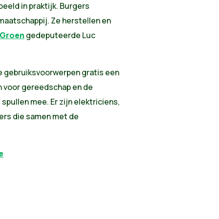
eeld in praktijk. Burgers
aatschappij. Ze herstellen en
Groen
gedeputeerde Luc
te gebruiksvoorwerpen gratis een
n voor gereedschap en de
ullen mee. Er zijn elektriciens,
kers die samen met de
e