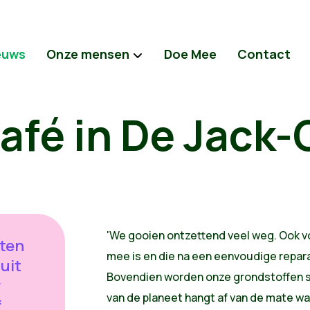
euws
Onze mensen
Doe Mee
Contact
afé in De Jack-
'We gooien ontzettend veel weg. Ook v
eten
mee is en die na een eenvoudige reparat
uit
Bovendien worden onze grondstoffen 
r
van de planeet hangt af van de mate w
f