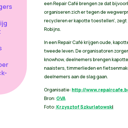
een Repair Café brengen ze dat bijvoorb
igers
organiseren zich er tegen de wegwerpm
.
recycleren er kapotte toestellen', zegt
ijg
Robijns.
t
In een Repair Café krijgen oude, kapot
s
tweede leven. De organisatoren zorge
knowhow, deelnemers brengen kapotte sp
ber
naaisters, timmerlieden en fietsenma
ck-
deelnemers aan de slag gaan.
Organisatie:
http://www.repaircafe.b
Bron:
GVA
Foto:
Krzysztof Szkurlatowsk
i