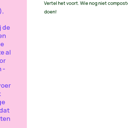
Vertel het voort. Wie nog niet compost
),
doen!
j de
en
Je
e al
or
 -
voer
k
ge
 dat
ten