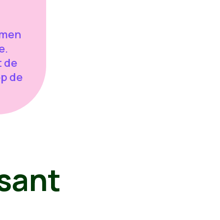
 men
e.
t de
op de
sant