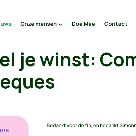
euws
Onze mensen
Doe Mee
Contact
el je winst: Co
heques
Bedankt voor de tip, en bedankt Simonn
ons