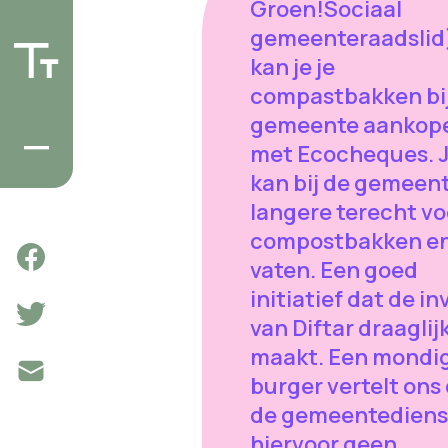
Groen!Sociaal
gemeenteraadslid
kan je je
compastbakken bi
gemeente aankop
met Ecocheques. 
kan bij de gemeent
langere terecht vo
compostbakken en
vaten. Een goed
initiatief dat de in
van Diftar draaglij
maakt. Een mondi
burger vertelt ons
de gemeentediens
hiervoor geen