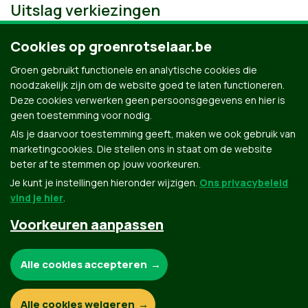
Uitslag verkiezingen
Cookies op groenrotselaar.be
Groen gebruikt functionele en analytische cookies die
noodzakelijk zijn om de website goed te laten functioneren.
Deze cookies verwerken geen persoonsgegevens en hier is
geen toestemming voor nodig.
Als je daarvoor toestemming geeft, maken we ook gebruik van
marketingcookies. Die stellen ons in staat om de website
beter af te stemmen op jouw voorkeuren.
Je kunt je instellingen hieronder wijzigen.
Ons privacybeleid
vind je hier
.
Voorkeuren aanpassen
Groen.be
Noodzakelijke cookies:
Alle cookies accepteren
Contact
Privacybeleid
Functionele en analytische cookies:
Alle cookies weigeren