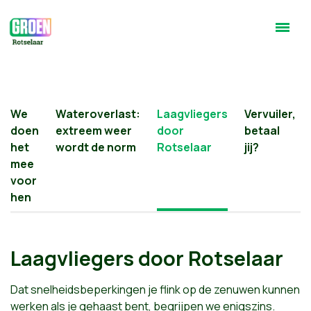
We
Wateroverlast:
Laagvliegers
Vervuiler,
doen
extreem weer
door
betaal
het
wordt de norm
Rotselaar
jij?
mee
voor
hen
Laagvliegers door Rotselaar
Dat snelheidsbeperkingen je flink op de zenuwen kunnen
werken als je gehaast bent, begrijpen we enigszins.