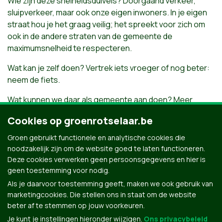
​Wie zijn deze snelheidsduivels? Doorgaand verkeer,
sluipverkeer, maar ook onze eigen inwoners. In je eigen
straat hou je het graag veilig; het spreekt voor zich om
ook in de andere straten van de gemeente de
maximumsnelheid te respecteren.
​Wat kan je zelf doen? Vertrek iets vroeger of nog beter:
neem de fiets.
Wat kunnen we daar als gemeente aan doen? Meer
controle, de pakkans verhogen.
Cookies op groenrotselaar.be
Voorts vragen wij om de weginrichting zo aan te passen
Groen gebruikt functionele en analytische cookies die
dat je verplicht wordt je snelheid te beperken. Dat vraagt
noodzakelijk zijn om de website goed te laten functioneren.
inspanningen, maar niemand wil toch een mensenleven
Deze cookies verwerken geen persoonsgegevens en hier is
op zijn geweten?
geen toestemming voor nodig.
Als je daarvoor toestemming geeft, maken we ook gebruik van
marketingcookies. Die stellen ons in staat om de website
beter af te stemmen op jouw voorkeuren.
Je kunt je instellingen hieronder wijzigen.
Ons privacybeleid